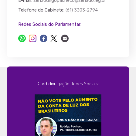
E-mail
:
sen.rodrigopacheco@senado.leg.br
Telefone do Gabinete
: (61) 3303-2794
Redes Socials do Parlamentar:
Card divulgação Redes Sociais: