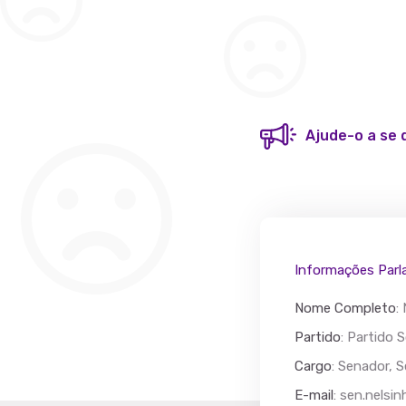
Ajude-o a se 
Acác
Partido
Informações Parl
Nome Completo
:
Partido
: Partido 
Cargo
: Senador, 
E-mail
:
sen.nelsin