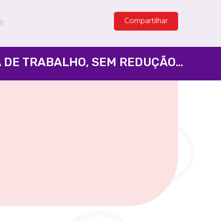
Compartilhar
PELA APROVAÇÃO DO FIM DA ESCALA 6X1 E DA REDUÇÃO DA JORNADA DE TRABALHO, SEM REDUÇÃO SALARIAL - SENADO