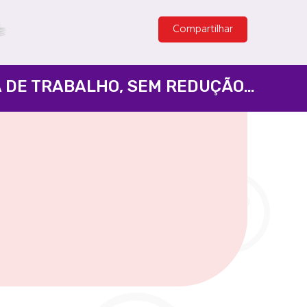
Compartilhar
PELA APROVAÇÃO DO FIM DA ESCALA 6X1 E DA REDUÇÃO DA JORNADA DE TRABALHO, SEM REDUÇÃO SALARIAL - SENADO