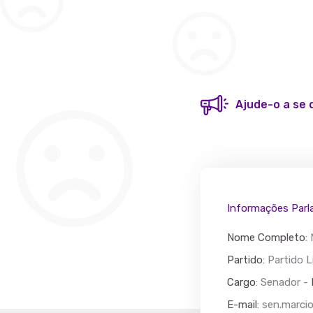
Ajude-o a se 
Acác
Partido
Informações Parl
Nome Completo
:
Partido
: Partido L
Cargo
: Senador -
E-mail
:
sen.marcio