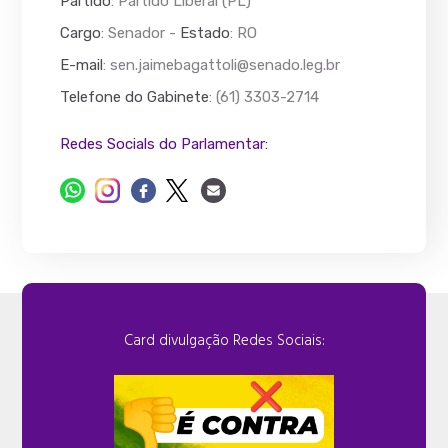
Partido
: Partido Liberal (PL)
Cargo
: Senador -
Estado
: RO
E-mail
:
sen.jaimebagattoli@senado.leg.br
Telefone do Gabinete
: (61) 3303-2714
Redes Socials do Parlamentar:
Card divulgação Redes Sociais: