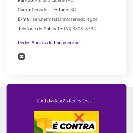
Partido
: Partido Liberal (PL)
Cargo
: Senador -
Estado
: SC
E-mail
:
sen.hermesklann@senado.leg.br
Telefone do Gabinete
: (61) 3303-3784
Redes Socials do Parlamentar:
Card divulgação Redes Sociais: