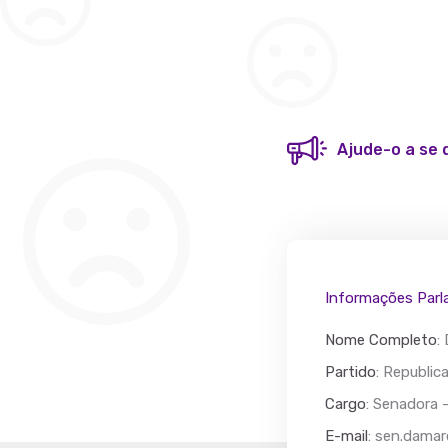
Ajude-o a se 
Acác
Partido
Informações Parl
Nome Completo
:
Partido
: Republi
Cargo
: Senadora 
E-mail
:
sen.damar