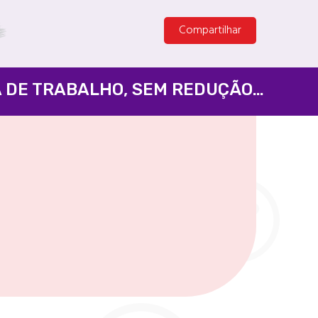
Compartilhar
PELA APROVAÇÃO DO FIM DA ESCALA 6X1 E DA REDUÇÃO DA JORNADA DE TRABALHO, SEM REDUÇÃO SALARIAL - SENADO