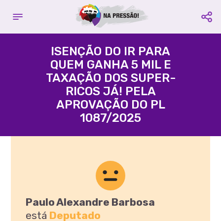
Complete seu cadastro
Contribuir com o projeto:
E fique por dentro de todas as
ISENÇÃO DO IR PARA
campanhas
QUEM GANHA 5 MIL E
Acácio Favacho
TAXAÇÃO DOS SUPER-
Nome é Obrigatório
Partido
PROS
- Estado
AP
RICOS JÁ! PELA
APROVAÇÃO DO PL
Email é Obrigatório
1087/2025
Agência:
3395 -
Conta
Celular é Obrigatório
Corrente:
109580-3
Compartilhe:
Favorecido:
CUT Central
Única dos Trabalhadores
CNPJ:
60.563.731/0001-77
CADASTRAR
Compartilhe:
Paulo Alexandre Barbosa
está
Deputado