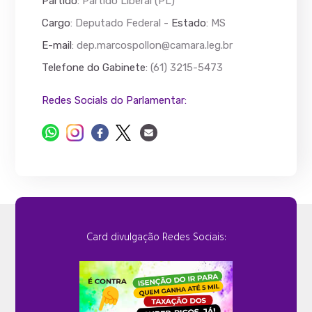
Partido
: Partido Liberal (PL)
Cargo
: Deputado Federal -
Estado
: MS
E-mail
:
dep.marcospollon@camara.leg.br
Telefone do Gabinete
: (61) 3215-5473
Redes Socials do Parlamentar:
Card divulgação Redes Sociais: