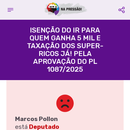
Complete seu cadastro
Contribuir com o projeto:
E fique por dentro de todas as
ISENÇÃO DO IR PARA
campanhas
QUEM GANHA 5 MIL E
Acácio Favacho
TAXAÇÃO DOS SUPER-
Nome é Obrigatório
Partido
PROS
- Estado
AP
RICOS JÁ! PELA
APROVAÇÃO DO PL
Email é Obrigatório
1087/2025
Agência:
3395 -
Conta
Celular é Obrigatório
Corrente:
109580-3
Compartilhe:
Favorecido:
CUT Central
Única dos Trabalhadores
CNPJ:
60.563.731/0001-77
CADASTRAR
Compartilhe:
Marcos Pollon
está
Deputado