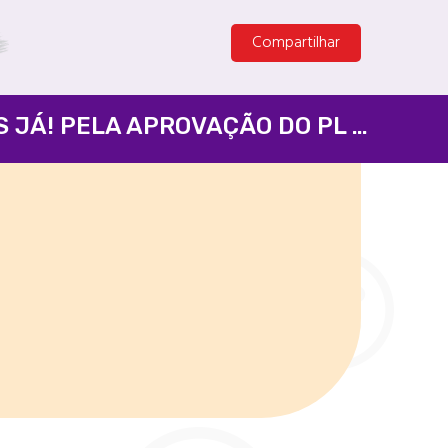
Compartilhar
ISENÇÃO DO IR PARA QUEM GANHA 5 MIL E TAXAÇÃO DOS SUPER-RICOS JÁ! PELA APROVAÇÃO DO PL 1087/2025