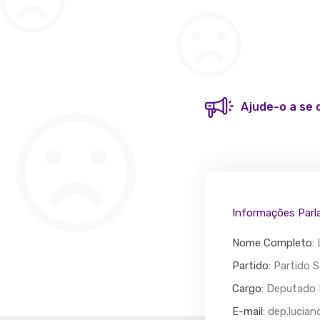
Ajude-o a se 
Informações Parl
Nome Completo
:
Partido
: Partido 
Cargo
: Deputado 
Acác
E-mail
:
dep.lucian