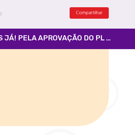
Compartilhar
ISENÇÃO DO IR PARA QUEM GANHA 5 MIL E TAXAÇÃO DOS SUPER-RICOS JÁ! PELA APROVAÇÃO DO PL 1087/2025