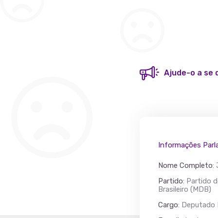
Ajude-o a se 
Informações Parl
Nome Completo
:
Partido
: Partido
Brasileiro (MDB)
Cargo
: Deputado 
Acác