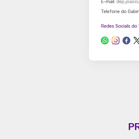
E-mail
:
dep.joaoc
Partido
Telefone do Gabi
Redes Socials do 
P