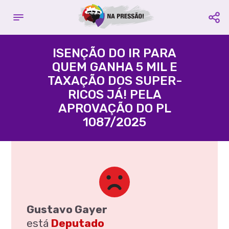
Complete seu cadastro
Contribuir com o projeto:
E fique por dentro de todas as
ISENÇÃO DO IR PARA
campanhas
QUEM GANHA 5 MIL E
Acácio Favacho
TAXAÇÃO DOS SUPER-
Nome é Obrigatório
Partido
PROS
- Estado
AP
RICOS JÁ! PELA
APROVAÇÃO DO PL
Email é Obrigatório
1087/2025
Agência:
3395 -
Conta
Celular é Obrigatório
Corrente:
109580-3
Compartilhe:
Favorecido:
CUT Central
Única dos Trabalhadores
CNPJ:
60.563.731/0001-77
CADASTRAR
Compartilhe:
Gustavo Gayer
está
Deputado