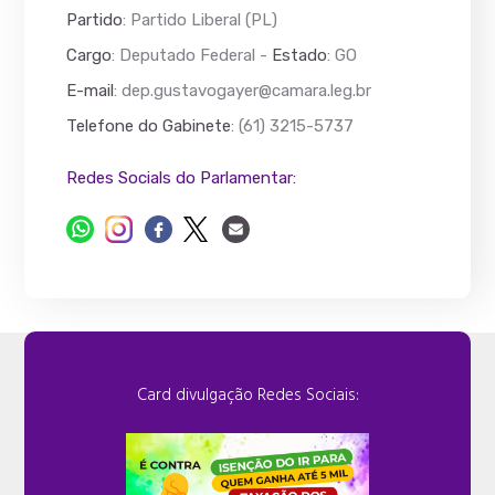
Partido
: Partido Liberal (PL)
Cargo
: Deputado Federal -
Estado
: GO
E-mail
:
dep.gustavogayer@camara.leg.br
Telefone do Gabinete
: (61) 3215-5737
Redes Socials do Parlamentar:
Card divulgação Redes Sociais: