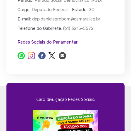
Partido
: Partido Social Democrático (PSD)
Cargo
: Deputado Federal -
Estado
: GO
E-mail
:
dep.danielagrobom@camara.leg.br
Telefone do Gabinete
: (61) 3215-5572
Redes Socials do Parlamentar:
Card divulgação Redes Sociais: