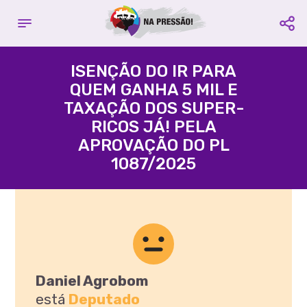
Complete seu cadastro
Contribuir com o projeto:
E fique por dentro de todas as
ISENÇÃO DO IR PARA
campanhas
QUEM GANHA 5 MIL E
Acácio Favacho
TAXAÇÃO DOS SUPER-
Nome é Obrigatório
Partido
PROS
- Estado
AP
RICOS JÁ! PELA
APROVAÇÃO DO PL
Email é Obrigatório
1087/2025
Agência:
3395 -
Conta
Celular é Obrigatório
Corrente:
109580-3
Compartilhe:
Favorecido:
CUT Central
Única dos Trabalhadores
CNPJ:
60.563.731/0001-77
CADASTRAR
Compartilhe:
Daniel Agrobom
está
Deputado