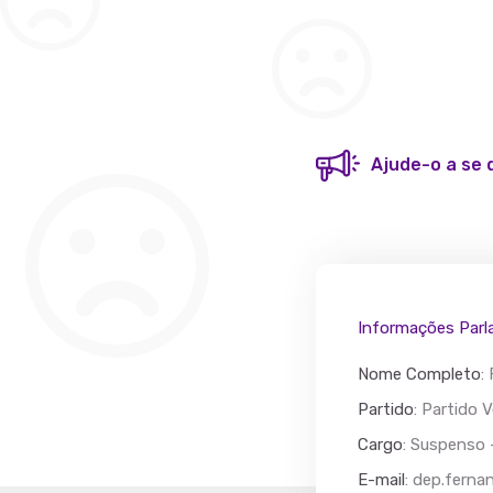
Ajude-o a se 
Informações Parl
Nome Completo
:
Partido
: Partido 
Cargo
: Suspenso
Acác
E-mail
:
dep.ferna