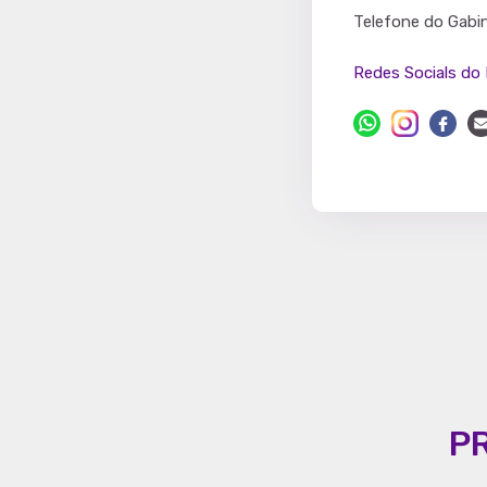
Partido
Telefone do Gabi
Redes Socials do 
P