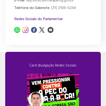
E-mail
:
dep.lucas.lasmar@almg.gov.br
Telefone do Gabinete
: (31) 2108-5244
Redes Socials do Parlamentar:
Card divulgação Redes Sociais: