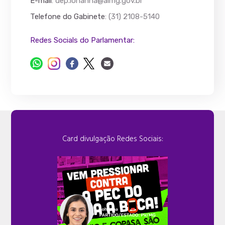
E-mail
:
dep.lohanna@almg.gov.br
Telefone do Gabinete
: (31) 2108-5140
Redes Socials do Parlamentar:
Card divulgação Redes Sociais: