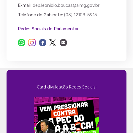
E-mail
:
dep.leonidio.boucas@almg.gov.br
Telefone do Gabinete
: (03) 12108-5915
Redes Socials do Parlamentar:
Card divulgação Redes Sociais: